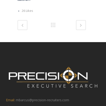
26
Likes
Email:
mbarcus@precision-recruiters.com